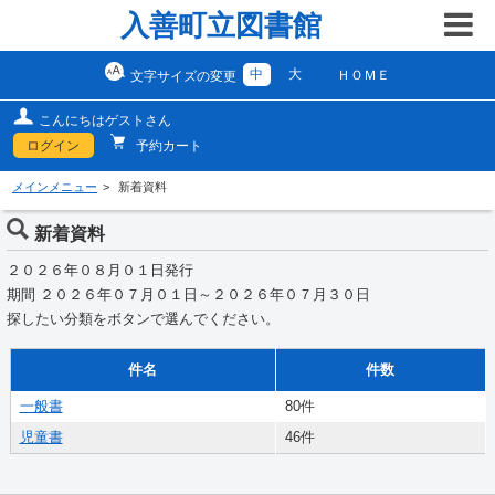
入善町立図書館
中
大
ＨＯＭＥ
文字サイズの変更
こんにちはゲストさん
ログイン
予約カート
メインメニュー
新着資料
新着資料
２０２６年０８月０１日発行
期間 ２０２６年０７月０１日～２０２６年０７月３０日
探したい分類をボタンで選んでください。
件名
件数
一般書
80件
児童書
46件